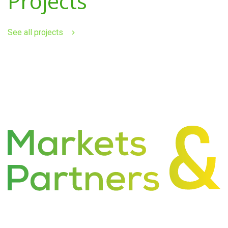
Projects
See all projects
About Us
Industries